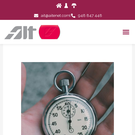
ait@aitenet.com
948 847 448