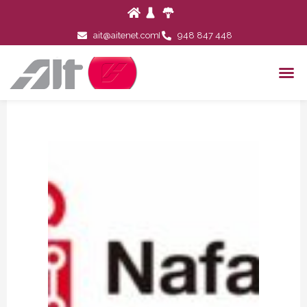
ait@aitenet.com
948 847 448