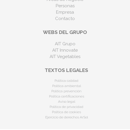
Personas
Empresa
Contacto
WEBS DEL GRUPO
AIT Grupo
AIT Innovate
AIT Vegetables
TEXTOS LEGALES
Política calidad
Política ambiental
Política prevención
Política certificaciones
Aviso legal
Política de privacidad
Política de cookies
Ejercicio de derechos ArSol