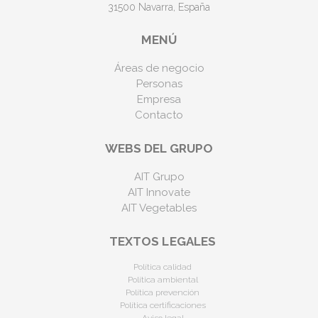
31500 Navarra, España
MENÚ
Áreas de negocio
Personas
Empresa
Contacto
WEBS DEL GRUPO
AIT Grupo
AIT Innovate
AIT Vegetables
TEXTOS LEGALES
Política calidad
Política ambiental
Política prevención
Política certificaciones
Aviso legal